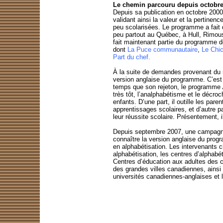
Le chemin parcouru depuis octobre
Depuis sa publication en octobre 200
validant ainsi la valeur et la pertine
peu scolarisées. Le programme a fait
peu partout au Québec, à Hull, Rimous
fait maintenant partie du programme de 
dont
La Puce communautaire
,
Le Chi
Part du chef
.
À la suite de demandes provenant du mi
version anglaise du programme. C’est
temps que son rejeton, le programme
très tôt, l’analphabétisme et le décro
enfants. D’une part, il outille les pare
apprentissages scolaires, et d’autre pa
leur réussite scolaire. Présentement, i
Depuis septembre 2007, une campagne 
connaître la version anglaise du pro
en alphabétisation. Les intervenants c
alphabétisation, les centres d’alphabéti
Centres d’éducation aux adultes des c
des grandes villes canadiennes, ainsi
universités canadiennes-
anglaises et 